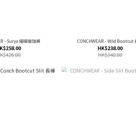
R - Surya 細褶瑜珈褲
CONCHWEAR - Wild Bootcut
K$258.00
HK$238.00
K$426.00
HK$340.00