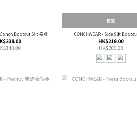
售完
Conch Bootcut Slit 長褲
CONCHWEAR - Side Slit Bootc
K$238.00
HK$219.00
K$340.00
HK$289.00